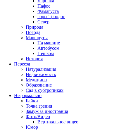
Ларнака
Пафос
Фамагуста
горы Троодос
Север
Природа
Погода
Маршруты
На машине
Автобусом
Пешком
История
Переезд
Натурализация
Недвижимость
Медицина
Образование
Сад в субтропиках
Неформально
Байки
Точка зрения
Замуж за иностранца
Фото/Видео
Вертикальное видео
Юмор