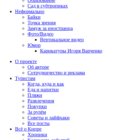
Образование
Сад в субтропиках
Неформально
Байки
Точка зрения
Замуж за иностранца
Фото/Видео
Вертикальное видео
Юмор
Карикатуры Игоря Варченко
О проекте
Об авторе
Сотрудничество и реклама
Туристам
Когда, куда и как
Еда и напитки
Пляжи
Развлечения
Покупки
За рулём
Советы и лайфхаки
Все посты
Всё о Кипре
Хроники