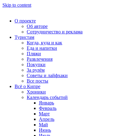
Skip to content
О проекте
Об авторе
Сотрудничество и реклама
Туристам
Когда, куда и как
Еда и напитки
Пляжи
Развлечения
Покупки
За рулём
Советы и лайфхаки
Все посты
Всё о Кипре
Хроники
Календарь событий
Январь
Февраль
Март
Апрель
Май
Июнь
Июль