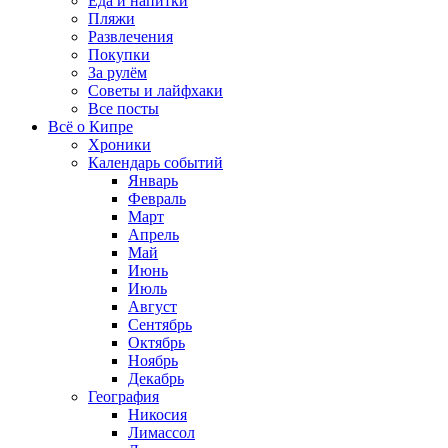
Еда и напитки
Пляжи
Развлечения
Покупки
За рулём
Советы и лайфхаки
Все посты
Всё о Кипре
Хроники
Календарь событий
Январь
Февраль
Март
Апрель
Май
Июнь
Июль
Август
Сентябрь
Октябрь
Ноябрь
Декабрь
География
Никосия
Лимассол