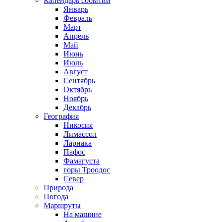
Календарь событий
Январь
Февраль
Март
Апрель
Май
Июнь
Июль
Август
Сентябрь
Октябрь
Ноябрь
Декабрь
География
Никосия
Лимассол
Ларнака
Пафос
Фамагуста
горы Троодос
Север
Природа
Погода
Маршруты
На машине