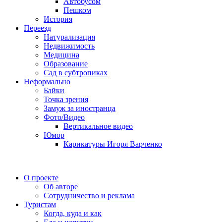
Автобусом
Пешком
История
Переезд
Натурализация
Недвижимость
Медицина
Образование
Сад в субтропиках
Неформально
Байки
Точка зрения
Замуж за иностранца
Фото/Видео
Вертикальное видео
Юмор
Карикатуры Игоря Варченко
О проекте
Об авторе
Сотрудничество и реклама
Туристам
Когда, куда и как