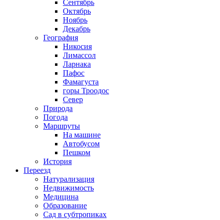
Сентябрь
Октябрь
Ноябрь
Декабрь
География
Никосия
Лимассол
Ларнака
Пафос
Фамагуста
горы Троодос
Север
Природа
Погода
Маршруты
На машине
Автобусом
Пешком
История
Переезд
Натурализация
Недвижимость
Медицина
Образование
Сад в субтропиках