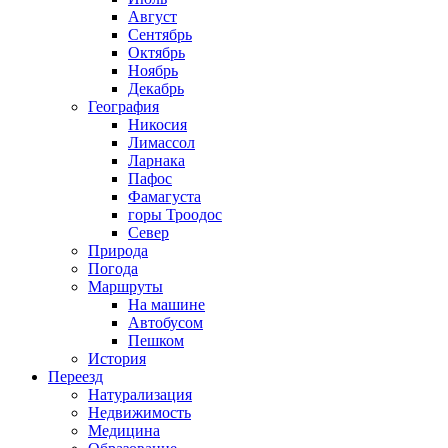
Август
Сентябрь
Октябрь
Ноябрь
Декабрь
География
Никосия
Лимассол
Ларнака
Пафос
Фамагуста
горы Троодос
Север
Природа
Погода
Маршруты
На машине
Автобусом
Пешком
История
Переезд
Натурализация
Недвижимость
Медицина