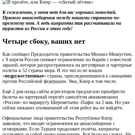
К сожалению, у меня нет для вас хороших новостей.
Прямого авиасообщения между нашими странами по-
прежнему нет. А ведь киприоты так рассчитывали на
туристов из России в этом году!
Четыре сбоку, ваших нет
Как сообщил Председатель правительства Михаил Мишустин,
с 9 апреля Россия снимает ограничение по борьбе с известной
заразой, которое распространялось на регулярные и чартерные
полеты в 52 страны мира. В это число не вошли
«
недружественные
» страны, присоединившиеся к санкциями
против Российской федерации. Увы, Кипр в том числе.
Ещё 2 дня назад сайты агрегаторов предлагали приобрести
билеты на чартерный перелёт самолётом авиакомпании
«Россия» по маршруту Шереметьево -Пафос на 2 мая. Но уже
сейчас никаких упоминаний об этом рейсе вы не найдёте.
Официальные лица правительства Республики Кипр
заявляли, что вводят ограничения на авиасообщение с
оговорками. Если Турция продолжит полёты, киприоты
оставляют за собой право передумать. Всё было на словах. Не