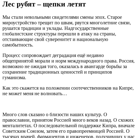
Лес рубят – щепки летят
Мы стали невольными свидетелями смены эпох. Старое
мироустройство трещит по швам, рвутся многолетние связи,
рушатся традиции и уклады. Надгосударственные
глобалистские структуры перешли в атаку на страны,
отстаивающие свой суверенитет и национальную
самобытность.
Процесс сопровождает деградация ещё недавно
общепринятой морали и норм международного права. Россия,
возможно не ожидая того, оказалась в авангарде борьбы за
сохранение традиционных ценностей и принципов
гуманизма.
Как это скажется на положении соотечественников на Кипре,
не может меня не волновать…
Много слов сказано о близости наших культур. О
православии, принятом Россией много веков назад. О схожих
менталитетах. О последовательной поддержке Кипра, вначале
Советским Союзом, затем его правопреемницей Россией. О
тысячах врачей, фармацевтов и инженеров, получивших у нас