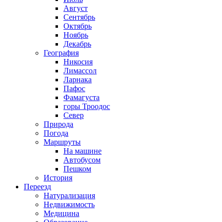
Август
Сентябрь
Октябрь
Ноябрь
Декабрь
География
Никосия
Лимассол
Ларнака
Пафос
Фамагуста
горы Троодос
Север
Природа
Погода
Маршруты
На машине
Автобусом
Пешком
История
Переезд
Натурализация
Недвижимость
Медицина