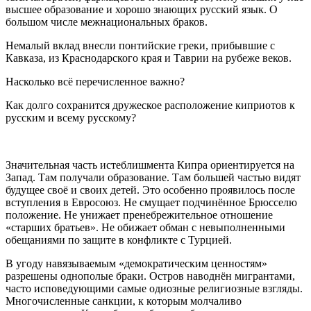
высшее образование и хорошо знающих русский язык. О
большом числе межнациональных браков.
Немалый вклад внесли понтийские греки, прибывшие с
Кавказа, из Краснодарского края и Таврии на рубеже веков.
Насколько всё перечисленное важно?
Как долго сохранится дружеское расположение киприотов к
русским и всему русскому?
Значительная часть истеблишмента Кипра ориентируется на
Запад. Там получали образование. Там большей частью видят
будущее своё и своих детей. Это особенно проявилось после
вступления в Евросоюз. Не смущает подчинённое Брюсселю
положение. Не унижает пренебрежительное отношение
«старших братьев». Не обижает обман с невыполненными
обещаниями по защите в конфликте с Турцией.
В угоду навязываемым «демократическим ценностям»
разрешены однополые браки. Остров наводнён мигрантами,
часто исповедующими самые одиозные религиозные взгляды.
Многочисленные санкции, к которым молчаливо