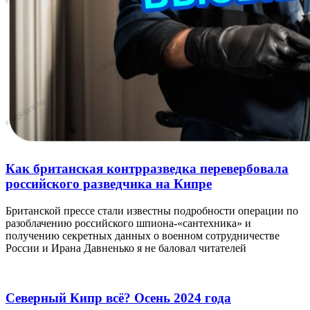
Как британская контрразведка перевербовала
российского разведчика на Кипре
Британской прессе стали известны подробности операции по
разоблачению российского шпиона-«сантехника» и
получению секретных данных о военном сотрудничестве
России и Ирана Давненько я не баловал читателей
Северный Кипр всё? Осень 2024 года