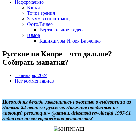
Неформально
Байки
Точка зрения
Замуж за иностранца
Фото/Видео
Вертикальное видео
Юмор
Карикатуры Игоря Варченко
Русские на Кипре – что дальше?
Собирать манатки?
15 января, 2024
Нет комментариев
Новогодняя декада завершилась новостью о выдворении из
Латвии 82-летнего русского. Логичное продолжение
«поющей революции» (латыш. dziesmotā revolūcija) 1987-91
годов или новая европейская реальность?