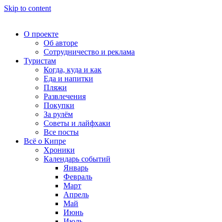
Skip to content
О проекте
Об авторе
Сотрудничество и реклама
Туристам
Когда, куда и как
Еда и напитки
Пляжи
Развлечения
Покупки
За рулём
Советы и лайфхаки
Все посты
Всё о Кипре
Хроники
Календарь событий
Январь
Февраль
Март
Апрель
Май
Июнь
Июль