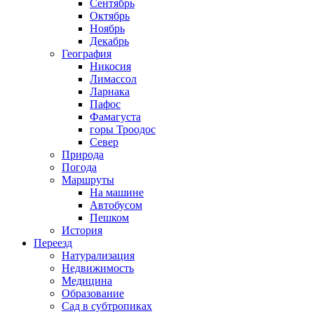
Сентябрь
Октябрь
Ноябрь
Декабрь
География
Никосия
Лимассол
Ларнака
Пафос
Фамагуста
горы Троодос
Север
Природа
Погода
Маршруты
На машине
Автобусом
Пешком
История
Переезд
Натурализация
Недвижимость
Медицина
Образование
Сад в субтропиках