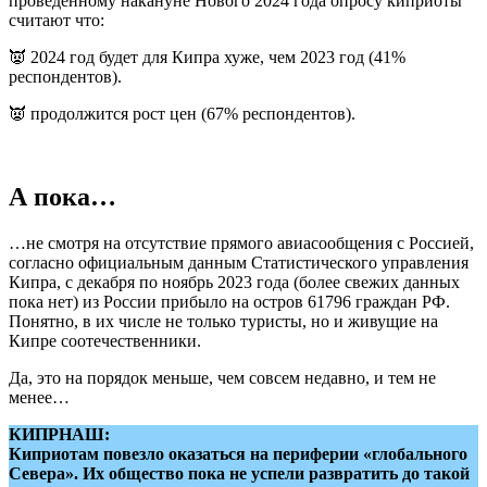
проведённому накануне Нового 2024 года опросу киприоты
считают что:
👿 2024 год будет для Кипра хуже, чем 2023 год (41%
респондентов).
👿 продолжится рост цен (67% респондентов).
А пока…
…не смотря на отсутствие прямого авиасообщения с Россией,
согласно официальным данным Статистического управления
Кипра, с декабря по ноябрь 2023 года (более свежих данных
пока нет) из России прибыло на остров 61796 граждан РФ.
Понятно, в их числе не только туристы, но и живущие на
Кипре соотечественники.
Да, это на порядок меньше, чем совсем недавно, и тем не
менее…
КИПРНАШ:
Киприотам повезло оказаться на периферии «глобального
Севера». Их общество пока не успели развратить до такой