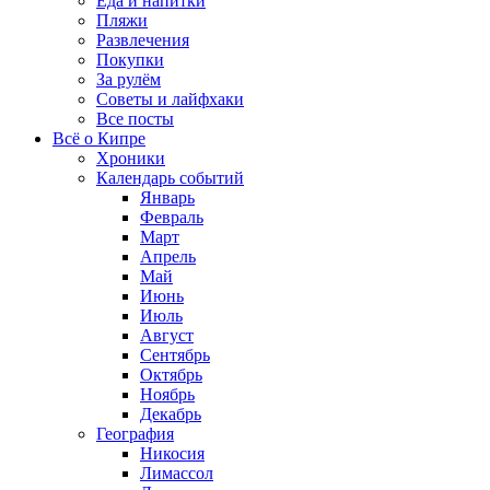
Еда и напитки
Пляжи
Развлечения
Покупки
За рулём
Советы и лайфхаки
Все посты
Всё о Кипре
Хроники
Календарь событий
Январь
Февраль
Март
Апрель
Май
Июнь
Июль
Август
Сентябрь
Октябрь
Ноябрь
Декабрь
География
Никосия
Лимассол