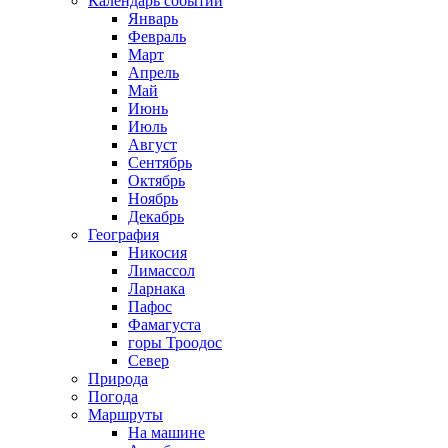
Календарь событий
Январь
Февраль
Март
Апрель
Май
Июнь
Июль
Август
Сентябрь
Октябрь
Ноябрь
Декабрь
География
Никосия
Лимассол
Ларнака
Пафос
Фамагуста
горы Троодос
Север
Природа
Погода
Маршруты
На машине