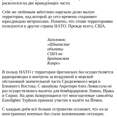
раскололся на две враждующих части.
Себе же любимым заботливо нарезали долю малую
территории, над которой до сего времени сохраняют
юрисдикцию метрополии. Понятно, что этими территориями
пользуются и другие страны НАТО. Прежде всего, США.
Заголовок:
«Шпионские
объекты
США на
Британском
Кипре»
В пользу НАТО с территории британских баз осуществляется
радиоразведка и контроль за воздушной и морской
обстановкой значительной части Средиземного моря и
Ближнего Востока. С авиабазы Акротири близ Лимассола не
раз осуществлялись вылеты для бомбардировок Ливии, Ирака
и Сирии. На днях базирующиеся тут многоцелевые самолёты
Eurofighter Typhoon приняли участие в налёте на Йемен.
С каждым днём всё больше островитян осознают, что из-за
иностранных военных баз стали заложниками ситуации.