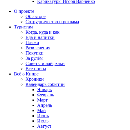
Карикатуры Игоря Варченко
О проекте
Об авторе
Сотрудничество и реклама
Туристам
Когда, куда и как
Еда и напитки
Пляжи
Развлечения
Покупки
За рулём
Советы и лайфхаки
Все посты
Всё о Кипре
Хроники
Календарь событий
Январь
Февраль
Март
Апрель
Май
Июнь
Июль
Август