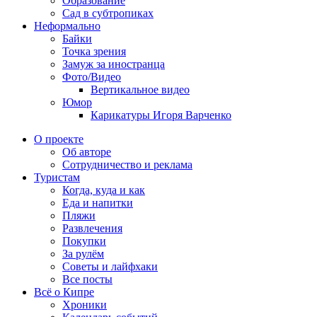
Образование
Сад в субтропиках
Неформально
Байки
Точка зрения
Замуж за иностранца
Фото/Видео
Вертикальное видео
Юмор
Карикатуры Игоря Варченко
О проекте
Об авторе
Сотрудничество и реклама
Туристам
Когда, куда и как
Еда и напитки
Пляжи
Развлечения
Покупки
За рулём
Советы и лайфхаки
Все посты
Всё о Кипре
Хроники