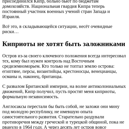
присоединился Кипр, больно бьют по бюджетам
домохозяйств. Национальная гвардия Кипра теперь
постоянный участник военных учений стран Запада и
Израиля.
Всё это, в складывающейся ситуации, несёт очевидные
риски…
Киприоты не хотят быть заложниками
Остров из-за своего ключевого положения всегда интересовал
тех, кому был нужен контроль над Восточным
средиземноморьем. Кто только не топтал землю острова:
египтяне, персы, византийцы, крестоносцы, венецианцы,
османы и, наконец, британцы.
С развалом Британской империи, на волне антиколониальных
движений, Кипр получил, пусть простят меня киприоты,
формальную независимость.
Англосаксы перестали бы быть собой, не заложи они мину
под молодую республику, не имевшую опыта
самостоятельного развития. Старательно раздували
противоречия между греческой и турецкой общиной, пока не
рвануло в 1964 году. А через десять лет остров вовсе