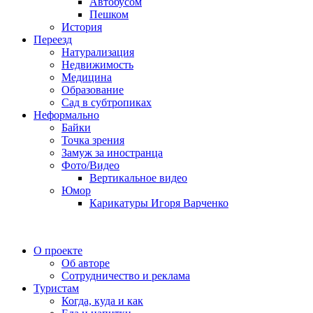
Автобусом
Пешком
История
Переезд
Натурализация
Недвижимость
Медицина
Образование
Сад в субтропиках
Неформально
Байки
Точка зрения
Замуж за иностранца
Фото/Видео
Вертикальное видео
Юмор
Карикатуры Игоря Варченко
О проекте
Об авторе
Сотрудничество и реклама
Туристам
Когда, куда и как