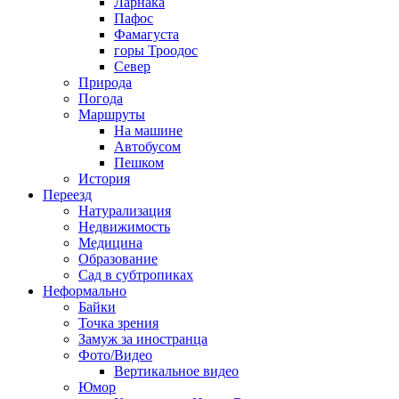
Ларнака
Пафос
Фамагуста
горы Троодос
Север
Природа
Погода
Маршруты
На машине
Автобусом
Пешком
История
Переезд
Натурализация
Недвижимость
Медицина
Образование
Сад в субтропиках
Неформально
Байки
Точка зрения
Замуж за иностранца
Фото/Видео
Вертикальное видео
Юмор