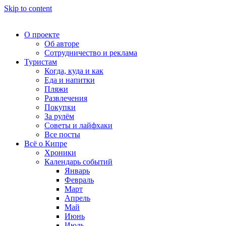
Skip to content
О проекте
Об авторе
Сотрудничество и реклама
Туристам
Когда, куда и как
Еда и напитки
Пляжи
Развлечения
Покупки
За рулём
Советы и лайфхаки
Все посты
Всё о Кипре
Хроники
Календарь событий
Январь
Февраль
Март
Апрель
Май
Июнь
Июль