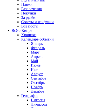
Еда и напитки
Пляжи
Развлечения
Покупки
За рулём
Советы и лайфхаки
Все посты
Всё о Кипре
Хроники
Календарь событий
Январь
Февраль
Март
Апрель
Май
Июнь
Июль
Август
Сентябрь
Октябрь
Ноябрь
Декабрь
География
Никосия
Лимассол