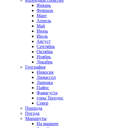
Календарь событий
Январь
Февраль
Март
Апрель
Май
Июнь
Июль
Август
Сентябрь
Октябрь
Ноябрь
Декабрь
География
Никосия
Лимассол
Ларнака
Пафос
Фамагуста
горы Троодос
Север
Природа
Погода
Маршруты
На машине