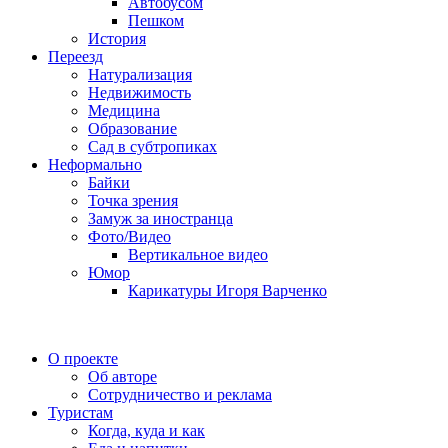
Автобусом
Пешком
История
Переезд
Натурализация
Недвижимость
Медицина
Образование
Сад в субтропиках
Неформально
Байки
Точка зрения
Замуж за иностранца
Фото/Видео
Вертикальное видео
Юмор
Карикатуры Игоря Варченко
О проекте
Об авторе
Сотрудничество и реклама
Туристам
Когда, куда и как