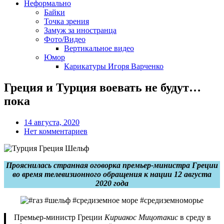
Неформально
Байки
Точка зрения
Замуж за иностранца
Фото/Видео
Вертикальное видео
Юмор
Карикатуры Игоря Варченко
Греция и Турция воевать не будут…
пока
14 августа, 2020
Нет комментариев
Прояснилась странная оговорка премьер-министра Греции
во время телевизионного обращения к нации 12 августа
2020 года
Премьер-министр Греции
Кириакос Мицотакис
в среду в