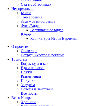
Образование
Сад в субтропиках
Неформально
Байки
Точка зрения
Замуж за иностранца
Фото/Видео
Вертикальное видео
Юмор
Карикатуры Игоря Варченко
О проекте
Об авторе
Сотрудничество и реклама
Туристам
Когда, куда и как
Еда и напитки
Пляжи
Развлечения
Покупки
За рулём
Советы и лайфхаки
Все посты
Всё о Кипре
Хроники