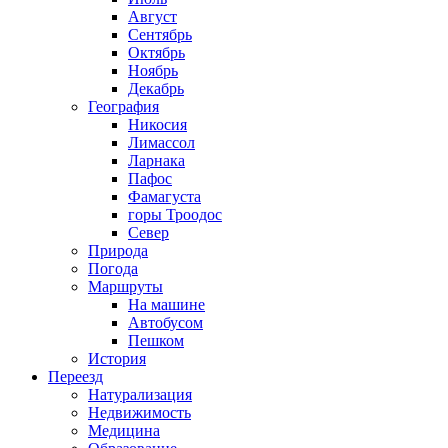
Август
Сентябрь
Октябрь
Ноябрь
Декабрь
География
Никосия
Лимассол
Ларнака
Пафос
Фамагуста
горы Троодос
Север
Природа
Погода
Маршруты
На машине
Автобусом
Пешком
История
Переезд
Натурализация
Недвижимость
Медицина