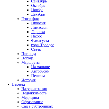
Сентябрь
Октябрь
Ноябрь
Декабрь
География
Никосия
Лимассол
Ларнака
Пафос
Фамагуста
горы Троодос
Север
Природа
Погода
Маршруты
На машине
Автобусом
Пешком
История
Переезд
Натурализация
Недвижимость
Медицина
Образование
Сад в субтропиках