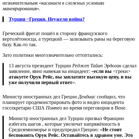
незначительным «
касанием в сложных условиях
маневрирования
».
Турция ̶ Греция. Неужели война?
Греческий фрегат пошёл в сторону французского
вертолётоносца, а турецкий — зализывать раны на береговую
базу. Как-то так.
Зато политики многозначительно оттоптались:
13 августа президент Турции
Реджеп Тайип Эрдоган
сделал
заявление, явно намекая на инцидент: «
если вы
<греки>
атакуете Орук Рейс, вы заплатите высокую цену, и вы
уже получили первый ответ
».
Министр иностранных дел Греции
Дендиас
сообщил, что
планирует продемонстрировать фото и видео инцидента
госсекретарю США
Помпео
во время переговоров в Вене.
Министр иностранных дел Турции призвал Францию
избегать шагов , которые увеличат напряжённость в
Средиземноморье и предупредил Грецию: «
Не стоит
беспокоить Орук Рейс. Оставайтесь в здравом уме. Это