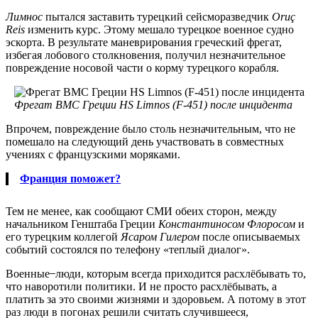
Лимнос
пытался заставить турецкий сейсморазведчик
Oruç
Reis
изменить курс. Этому мешало турецкое военное судно
эскорта. В результате маневрирования греческий фрегат,
избегая лобового столкновения, получил незначительное
повреждение носовой части о корму турецкого корабля.
Фрегат ВМС Греции HS Limnos (F-451) после инцидента
Впрочем, повреждение было столь незначительным, что не
помешало на следующий день участвовать в совместных
учениях с французскими моряками.
Франция поможет?
Тем не менее, как сообщают СМИ обеих сторон, между
начальником Генштаба Греции
Константиносом Флоросом
и
его турецким коллегой
Ясаром Гилером
после описываемых
событий состоялся по телефону «теплый диалог».
Военные ̶ люди, которым всегда приходится расхлёбывать то,
что наворотили политики. И не просто расхлёбывать, а
платить за это своими жизнями и здоровьем. А потому в этот
раз люди в погонах решили считать случившееся,