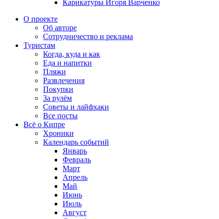
Карикатуры Игоря Варченко
О проекте
Об авторе
Сотрудничество и реклама
Туристам
Когда, куда и как
Еда и напитки
Пляжи
Развлечения
Покупки
За рулём
Советы и лайфхаки
Все посты
Всё о Кипре
Хроники
Календарь событий
Январь
Февраль
Март
Апрель
Май
Июнь
Июль
Август