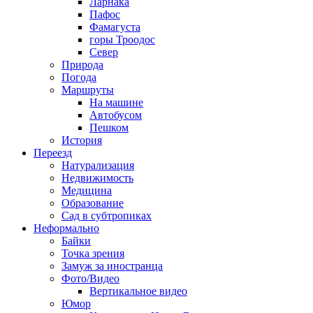
Ларнака
Пафос
Фамагуста
горы Троодос
Север
Природа
Погода
Маршруты
На машине
Автобусом
Пешком
История
Переезд
Натурализация
Недвижимость
Медицина
Образование
Сад в субтропиках
Неформально
Байки
Точка зрения
Замуж за иностранца
Фото/Видео
Вертикальное видео
Юмор