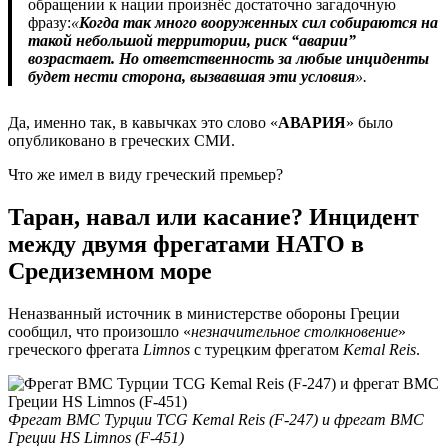
обращении к нации произнёс достаточно загадочную
фразу:
«
Когда так много вооруженных сил собираются на
такой небольшой территории, риск “аварии”
возрастает. Но ответственность за любые инциденты
будет нести сторона, вызвавшая эти условия
».
Да, именно так, в кавычках это слово «
АВАРИЯ
» было
опубликовано в греческих СМИ.
Что же имел в виду греческий премьер?
Таран, навал или касание? Инцидент
между двумя фрегатами НАТО в
Средиземном море
Неназванный источник в министерстве обороны Греции
сообщил, что произошло «
незначительное столкновение
»
греческого фрегата
Limnos
с турецким фрегатом
Kemal Reis
.
Фрегат ВМС Турции TCG Kemal Reis (F-247) и фрегат ВМС
Греции HS Limnos (F-451)