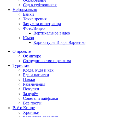
Образование
Сад в субтропиках
Неформально
Байки
Точка зрения
Замуж за иностранца
Фото/Видео
Вертикальное видео
Юмор
Карикатуры Игоря Варченко
О проекте
Об авторе
Сотрудничество и реклама
Туристам
Когда, куда и как
Еда и напитки
Пляжи
Развлечения
Покупки
За рулём
Советы и лайфхаки
Все посты
Всё о Кипре
Хроники