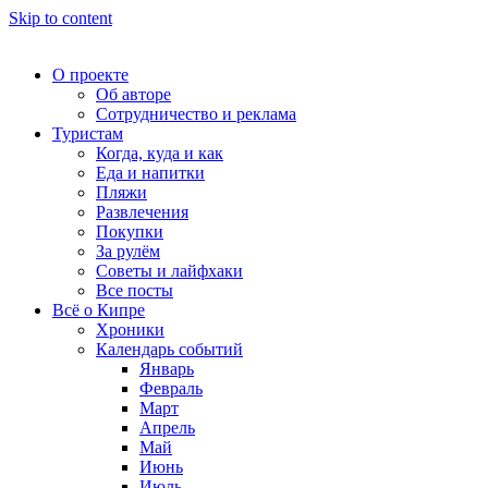
Skip to content
О проекте
Об авторе
Сотрудничество и реклама
Туристам
Когда, куда и как
Еда и напитки
Пляжи
Развлечения
Покупки
За рулём
Советы и лайфхаки
Все посты
Всё о Кипре
Хроники
Календарь событий
Январь
Февраль
Март
Апрель
Май
Июнь
Июль