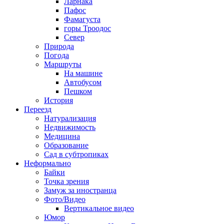
Ларнака
Пафос
Фамагуста
горы Троодос
Север
Природа
Погода
Маршруты
На машине
Автобусом
Пешком
История
Переезд
Натурализация
Недвижимость
Медицина
Образование
Сад в субтропиках
Неформально
Байки
Точка зрения
Замуж за иностранца
Фото/Видео
Вертикальное видео
Юмор