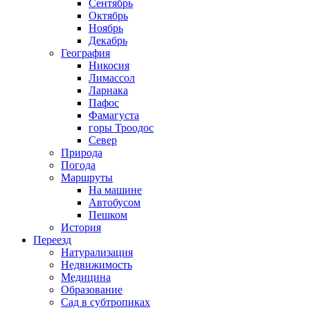
Сентябрь
Октябрь
Ноябрь
Декабрь
География
Никосия
Лимассол
Ларнака
Пафос
Фамагуста
горы Троодос
Север
Природа
Погода
Маршруты
На машине
Автобусом
Пешком
История
Переезд
Натурализация
Недвижимость
Медицина
Образование
Сад в субтропиках