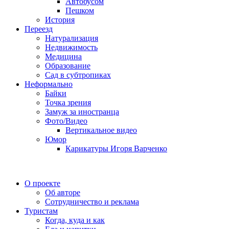
Автобусом
Пешком
История
Переезд
Натурализация
Недвижимость
Медицина
Образование
Сад в субтропиках
Неформально
Байки
Точка зрения
Замуж за иностранца
Фото/Видео
Вертикальное видео
Юмор
Карикатуры Игоря Варченко
О проекте
Об авторе
Сотрудничество и реклама
Туристам
Когда, куда и как