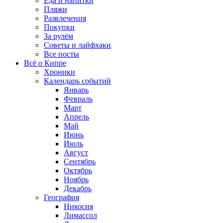
Еда и напитки
Пляжи
Развлечения
Покупки
За рулём
Советы и лайфхаки
Все посты
Всё о Кипре
Хроники
Календарь событий
Январь
Февраль
Март
Апрель
Май
Июнь
Июль
Август
Сентябрь
Октябрь
Ноябрь
Декабрь
География
Никосия
Лимассол