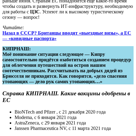
раньше июня. Странам ЕС понадобится ещё какое-то время
чтобы создать и развернуть ИТ-инфраструктуру, необходимую
для работы с
ЦЗС
. Успеют ли к высокому туристическому
сезону — вопрос!
Читайте:
Назад в СССР? Британцы вводят «выездные визы», а ЕС
— «ковидные паспорта»
КИПРНАШ:
Моё понимание ситуации следующее — Кипру
самостоятельно придётся озаботиться созданием процедур
для облегчения путешествий на остров нашим
соотечественникам. Рассчитывать на добрых дядей из
Брюсселя не приходится. Как говорится, «дело спасения
утопающих — дело рук самих утопающих…»
Справка КИПРНАШ. Какие вакцины одобрены в
ЕС
BioNTech and Pfizer , с 21 декабря 2020 года
Moderna, с 6 января 2021 года
AstraZeneca, с 29 января 2021 года
Janssen Pharmaceutica NV, с 11 марта 2021 года