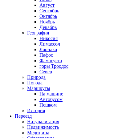
Август
Сентябрь
Октябрь
Ноябрь
Декабрь
География
Никосия
Лимассол
Ларнака
Пафос
Фамагуста
горы Троодос
Север
Природа
Погода
Маршруты
На машине
Автобусом
Пешком
История
Переезд
Натурализация
Недвижимость
Медицина