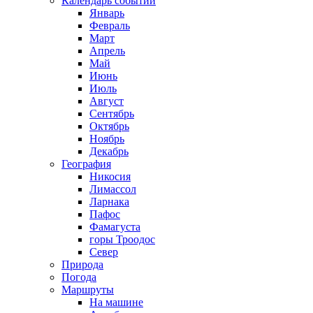
Календарь событий
Январь
Февраль
Март
Апрель
Май
Июнь
Июль
Август
Сентябрь
Октябрь
Ноябрь
Декабрь
География
Никосия
Лимассол
Ларнака
Пафос
Фамагуста
горы Троодос
Север
Природа
Погода
Маршруты
На машине