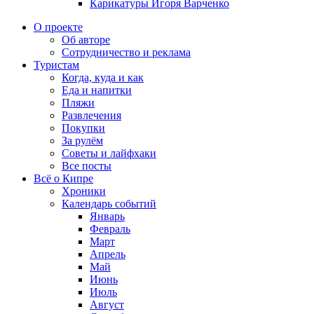
Карикатуры Игоря Варченко
О проекте
Об авторе
Сотрудничество и реклама
Туристам
Когда, куда и как
Еда и напитки
Пляжи
Развлечения
Покупки
За рулём
Советы и лайфхаки
Все посты
Всё о Кипре
Хроники
Календарь событий
Январь
Февраль
Март
Апрель
Май
Июнь
Июль
Август