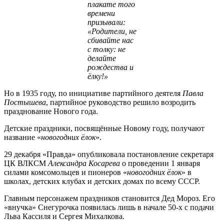
плакате того
времени
призывали:
«Родители, не
сбивайте нас
с толку: не
делайте
рождества и
ёлку!»
Но в 1935 году, по инициативе партийного деятеля
Павла
Постышева
, партийное руководство решило возродить
празднование Нового года.
Детские праздники, посвящённые Новому году, получают
название «
новогодних ёлок
».
29 декабря «Правда» опубликовала постановление секретаря
ЦК ВЛКСМ
Александра Косарева
о проведении 1 января
силами комсомольцев и пионеров «
новогодних ёлок
» в
школах, детских клубах и детских домах по всему СССР.
Главным персонажем праздников становится Дед Мороз. Его
«внучка» Снегурочка появилась лишь в начале 50-х с подачи
Льва Кассиля и Сергея Михалкова.