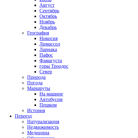
Август
Сентябрь
Октябрь
Ноябрь
Декабрь
География
Никосия
Лимассол
Ларнака
Пафос
Фамагуста
горы Троодос
Север
Природа
Погода
Маршруты
На машине
Автобусом
Пешком
История
Переезд
Натурализация
Недвижимость
Медицина