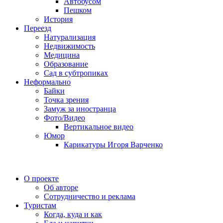
Автобусом
Пешком
История
Переезд
Натурализация
Недвижимость
Медицина
Образование
Сад в субтропиках
Неформально
Байки
Точка зрения
Замуж за иностранца
Фото/Видео
Вертикальное видео
Юмор
Карикатуры Игоря Варченко
О проекте
Об авторе
Сотрудничество и реклама
Туристам
Когда, куда и как