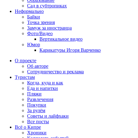
Образование
Сад в субтропиках
Неформально
Байки
Точка зрения
Замуж за иностранца
Фото/Видео
Вертикальное видео
Юмор
Карикатуры Игоря Варченко
О проекте
Об авторе
Сотрудничество и реклама
Туристам
Когда, куда и как
Еда и напитки
Пляжи
Развлечения
Покупки
За рулём
Советы и лайфхаки
Все посты
Всё о Кипре
Хроники