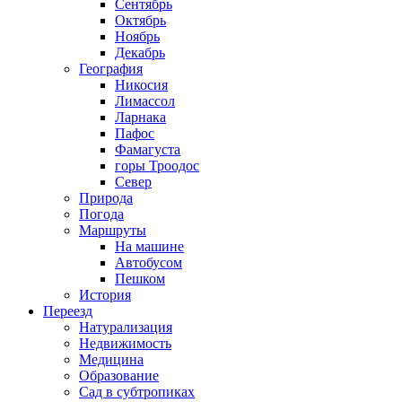
Сентябрь
Октябрь
Ноябрь
Декабрь
География
Никосия
Лимассол
Ларнака
Пафос
Фамагуста
горы Троодос
Север
Природа
Погода
Маршруты
На машине
Автобусом
Пешком
История
Переезд
Натурализация
Недвижимость
Медицина
Образование
Сад в субтропиках