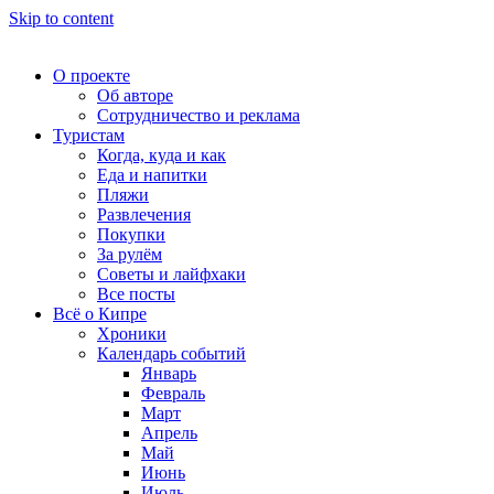
Skip to content
О проекте
Об авторе
Сотрудничество и реклама
Туристам
Когда, куда и как
Еда и напитки
Пляжи
Развлечения
Покупки
За рулём
Советы и лайфхаки
Все посты
Всё о Кипре
Хроники
Календарь событий
Январь
Февраль
Март
Апрель
Май
Июнь
Июль