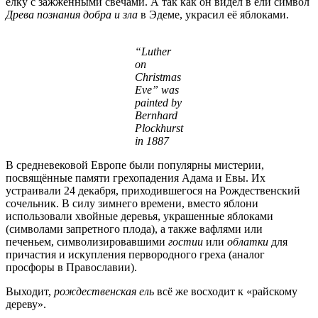
ёлку с зажжёнными свечами. А так как он видел в ели символ
Древа познания добра и зла
в Эдеме, украсил её яблоками.
“Luther
on
Christmas
Eve” was
painted by
Bernhard
Plockhurst
in 1887
В средневековой Европе были популярны мистерии,
посвящённые памяти грехопадения Адама и Евы. Их
устраивали 24 декабря, приходившегося на Рождественский
сочельник. В силу зимнего времени, вместо яблони
использовали хвойные деревья, украшенные яблоками
(символами запретного плода), а также вафлями или
печеньем, символизировавшими
гостии
или
облатки
для
причастия и искупления первородного греха (аналог
просфоры в Православии).
Выходит,
рождественская ель
всё же восходит к «райскому
дереву».