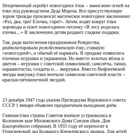
Непременный атрибут новогодних ёлок
– зажигание огней на
ёлке под руководством Деда Мороза. Все присутствующие
хором трижды произносят магическое новогоднее заклинание:
«Раз, два, три! Елочка, гори!». Затем, водят вокруг ёлки
хороводы и поют новогоднюю песенку «В лесу родилась
ёлочка…» В заключении детям раздают сладкие подарки.
Так, ради вытеснения празднования Рождества,
реабилитировали
рождественскую ёлку
, ставшую
«новогодней», и обычай её наряжать. В продаже появились
ёлочные игрушки и украшения. Но вместо золотых яблок и
цветов – игрушки с советской символикой, самолёты, танки,
парашютисты, солдаты и… зверушки. Вместо Вифлеемской
звезды макушку ёлки венчали символом советской власти –
красная пятиконечной звездой.
23 декабря 1947 года указом Президиума Верховного совета
СССР 1 января объявлен праздничным выходным днём.
Главная ёлки страны Советов вначале устраивалась в
Колонном зале Московского Дома Союзов (быв.
Дом
Благородного собрания
). В 1955 году её переносят в
Георгиевский зал Большого Кремлевского дворца. Для детей