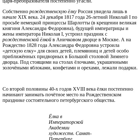
царя-преобразователя постепенно угасли.
Собственно
рождественскую ёлку
Россия увидела лишь в
начале XIX века. 24 декабря 1817 года 26-летний Николай I по
просьбе немецкой принцессы Шарлотты (в крещении великая
княгиня Александра Федоровна), будущей императрицы и
жены императора Николая I, устроил праздник с
рождественской ёлкой
в Аничковом дворце в Москве. А на
Рождество 1828 года Александра Федоровна устроила
«детскую елку» для своих детей, племянниц и детей особо
приближённых придворных в Большой столовой Зимнего
дворца. Под стоящими на столах ёлочками, украшенными
золочёными яблоками, конфетами и орехами, лежали подарки.
Со второй половины 40-х годов XVIII века ёлки постепенно
начинают занимать почётное место на Рождественском
празднике состоятельного петербургского общества.
Ёлка в
Императорской
Академии
художеств.
Санкт-
Петербург
.