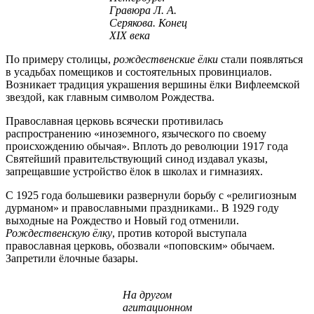
Гравюра Л. А.
Серякова. Конец
XIX века
По примеру столицы,
рождественские ёлки
стали появляться
в усадьбах помещиков и состоятельных провинциалов.
Возникает традиция украшения вершины ёлки Вифлеемской
звездой, как главным символом Рождества.
Православная церковь всячески противилась
распространению «иноземного, языческого по своему
происхождению обычая». Вплоть до революции 1917 года
Святейший правительствующий синод издавал указы,
запрещавшие устройство ёлок в школах и гимназиях.
С 1925 года большевики развернули борьбу с «религиозным
дурманом» и православными праздниками.. В 1929 году
выходные на Рождество и Новый год отменили.
Рождественскую ёлку
, против которой выступала
православная церковь, обозвали «поповским» обычаем.
Запретили ёлочные базары.
На другом
агитационном