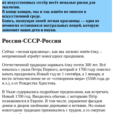
их искусственных сестёр несёт немалые риски для
экологии.
В конце концов, мы и так живём во многом в
искусственной среде.
Боюсь, пахнущая хвоей лесная красавица — одна из
немногих оставшихся натуральных вещей, которую
запомнят наши дети и внуки.
Россия-СССР-Россия
Сейчас «лесная красавица», как мы ласково зовём ёлку, –
непременный атрибут новогодних праздников.
Отечественной традиции наряжать ёлку почти 300 лет. Всё
началось с указа Петра Первого, который в 1700 году повелел
начать праздновать Новый год не 1 сентября, а 1 января, и
вести летоисчисление не от «сотворения мира» (5508 года до
н.э.), а от Рождества Христова.
В Указе содержались подробные предписания, как встречать
Новый 1700 год. Вводились обычаи, с которыми Пётр
познакомился в Европе. В том числе, украшение фасадов
домов и дворов хвойными деревьями и ветвями. Но новые
новогодние традиции приживались с трудом, а со смертью