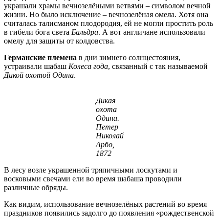
украшали храмы вечнозелёными ветвями – символом вечной
жизни. Но было исключение – вечнозелёная омела. Хотя она
считалась талисманом плодородия, ей не могли простить роль
в гибели бога света
Бальдра
. А вот англичане использовали
омелу для защиты от колдовства.
Германские племена
в дни зимнего солнцестояния,
устраивали шабаш
Колеса года
, связанный с так называемой
Дикой охотой Одина
.
Дикая
охота
Одина.
Петер
Николай
Арбо,
1872
В лесу возле украшенной тряпичными лоскутами и
восковыми свечами ели во время шабаша проводили
различные обряды.
Как видим, использование вечнозелёных растений во время
праздников появились задолго до появления «рождественской