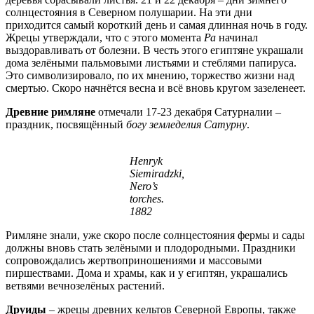
солнцестояния в Северном полушарии. На эти дни
приходится самый короткий день и самая длинная ночь в году.
Жрецы утверждали, что с этого момента
Ра
начинал
выздоравливать от болезни. В честь этого египтяне украшали
дома зелёными пальмовыми листьями и стеблями папируса.
Это символизировало, по их мнению, торжество жизни над
смертью. Скоро начнётся весна и всё вновь кругом зазеленеет.
Древние римляне
отмечали 17-23 декабря Сатурналии –
праздник, посвящённый
богу земледелия Сатурну
.
Henryk
Siemiradzki,
Nero’s
torches.
1882
Римляне знали, уже скоро после солнцестояния фермы и сады
должны вновь стать зелёными и плодородными. Праздники
сопровождались жертвоприношениями и массовыми
пиршествами. Дома и храмы, как и у египтян, украшались
ветвями вечнозелёных растений.
Друиды
– жрецы древних кельтов Северной Европы, также