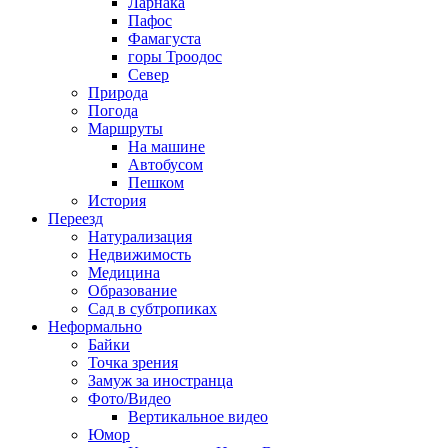
Ларнака
Пафос
Фамагуста
горы Троодос
Север
Природа
Погода
Маршруты
На машине
Автобусом
Пешком
История
Переезд
Натурализация
Недвижимость
Медицина
Образование
Сад в субтропиках
Неформально
Байки
Точка зрения
Замуж за иностранца
Фото/Видео
Вертикальное видео
Юмор