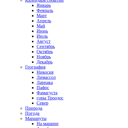
Календарь событий
Январь
Февраль
Март
Апрель
Май
Июнь
Июль
Август
Сентябрь
Октябрь
Ноябрь
Декабрь
География
Никосия
Лимассол
Ларнака
Пафос
Фамагуста
горы Троодос
Север
Природа
Погода
Маршруты
На машине