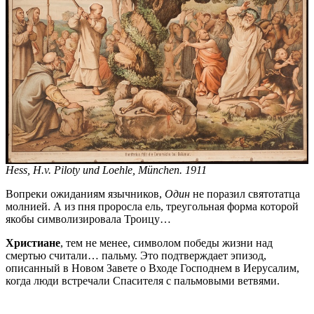
Hess, H.v. Piloty und Loehle, München. 1911
Вопреки ожиданиям язычников,
Один
не поразил святотатца
молнией. А из пня проросла ель, треугольная форма которой
якобы символизировала Троицу…
Христиане
, тем не менее, символом победы жизни над
смертью считали… пальму. Это подтверждает эпизод,
описанный в Новом Завете о Входе Господнем в Иерусалим,
когда люди встречали Спасителя с пальмовыми ветвями.