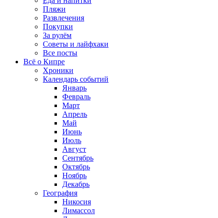
Еда и напитки
Пляжи
Развлечения
Покупки
За рулём
Советы и лайфхаки
Все посты
Всё о Кипре
Хроники
Календарь событий
Январь
Февраль
Март
Апрель
Май
Июнь
Июль
Август
Сентябрь
Октябрь
Ноябрь
Декабрь
География
Никосия
Лимассол