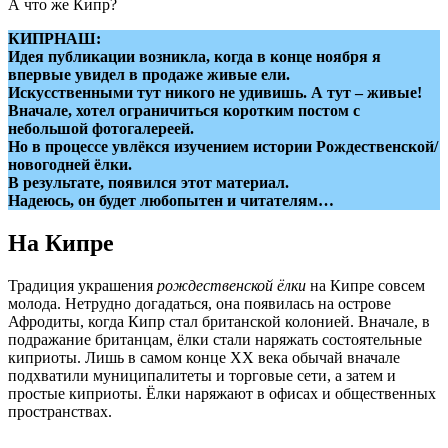
А что же Кипр?
КИПРНАШ:
Идея публикации возникла, когда в конце ноября я
впервые увидел в продаже живые ели.
Искусственными тут никого не удивишь. А тут – живые!
Вначале, хотел ограничиться коротким постом с
небольшой фотогалереей.
Но в процессе увлёкся изучением истории Рождественской/
новогодней ёлки.
В результате, появился этот материал.
Надеюсь, он будет любопытен и читателям…
На Кипре
Традиция украшения
рождественской ёлки
на Кипре совсем
молода. Нетрудно догадаться, она появилась на острове
Афродиты, когда Кипр стал британской колонией. Вначале, в
подражание британцам, ёлки стали наряжать состоятельные
киприоты. Лишь в самом конце XX века обычай вначале
подхватили муниципалитеты и торговые сети, а затем и
простые киприоты. Ёлки наряжают в офисах и общественных
пространствах.