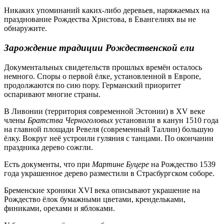
Никаких упоминаний каких-либо деревьев, наряжаемых на
празднование Рождества Христова, в Евангелиях вы не
обнаружите.
Зарождение традиции Рождественской ели
Документальных свидетельств прошлых времён осталось
немного. Споры о первой ёлке, установленной в Европе,
продолжаются по сию пору. Германский приоритет
оспаривают многие страны.
В Ливонии (территория современной Эстонии) в XV веке
члены
Братства Черноголовых
установили в канун 1510 года
на главной площади Ревеля (современный Таллин) большую
ёлку. Вокруг неё устроили гуляния с танцами. По окончании
праздника дерево сожгли.
Есть документы, что при
Мартине Буцере
на Рождество 1539
года украшенное дерево разместили в Страсбургском соборе.
Бременские хроники XVI века описывают украшение на
Рождество ёлок бумажными цветами, крендельками,
финиками, орехами и яблоками.