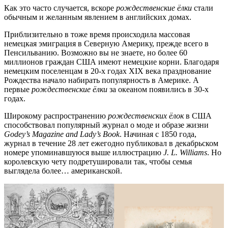
Как это часто случается, вскоре
рождественские ёлки
стали
обычным и желанным явлением в английских домах.
Приблизительно в тоже время происходила массовая
немецкая эмиграция в Северную Америку, прежде всего в
Пенсильванию. Возможно вы не знаете, но более 60
миллионов граждан США имеют немецкие корни. Благодаря
немецким поселенцам в 20-х годах XIX века празднование
Рождества начало набирать популярность в Америке. А
первые
рождественские ёлки
за океаном появились ​​​в 30-х
годах.
Широкому распространению
рождественских ёлок
в США
способствовал популярный журнал о моде и образе жизни
Godey’s Magazine and Lady’s Book
. Начиная с 1850 года,
журнал в течение 28 лет ежегодно публиковал в декабрьском
номере упоминавшуюся выше иллюстрацию
J. L. Williams
. Но
королевскую чету подретушировали так, чтобы семья
выглядела более… американской.