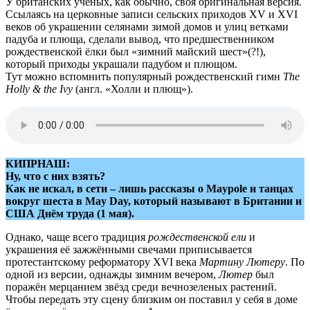
У британских учёных, как обычно, своя оригинальная версия.
Ссылаясь на церковные записи сельских приходов XV и XVI
веков об украшении селянами зимой домов и улиц ветками
падуба и плюща, сделали вывод, что предшественником
рождественской ёлки был «зимний майский шест»(?!),
который приходы украшали падубом и плющом.
Тут можно вспомнить популярный рождественский гимн
The
Holly & the Ivy
(англ. «Холли и плющ»).
КИПРНАШ:
Ну, что с них взять?
Как не искал, в сети
–
лишь рассказы о Maypole и танцах
вокруг шеста в May Day, который называют в Британии и
США Днём труда (1 мая).
Однако, чаще всего традиция
рождественской ели
и
украшения её зажжёнными свечами приписывается
протестантскому реформатору XVI века
Мартину Лютеру
. По
одной из версии, однажды зимним вечером,
Лютер
был
поражён мерцанием звёзд среди вечнозеленых растений.
Чтобы передать эту сцену близким он поставил у себя в доме