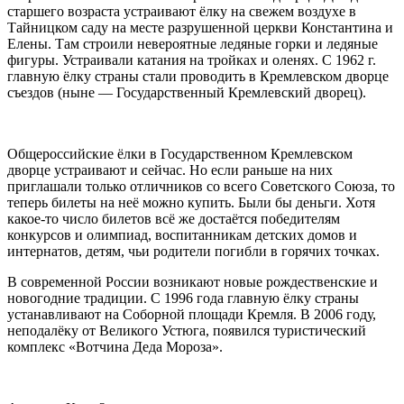
старшего возраста устраивают ёлку на свежем воздухе в
Тайницком саду на месте разрушенной церкви Константина и
Елены. Там строили невероятные ледяные горки и ледяные
фигуры. Устраивали катания на тройках и оленях. С 1962 г.
главную ёлку страны стали проводить в Кремлевском дворце
съездов (ныне — Государственный Кремлевский дворец).
Общероссийские ёлки в Государственном Кремлевском
дворце устраивают и сейчас. Но если раньше на них
приглашали только отличников со всего Советского Союза, то
теперь билеты на неё можно купить. Были бы деньги. Хотя
какое-то число билетов всё же достаётся победителям
конкурсов и олимпиад, воспитанникам детских домов и
интернатов, детям, чьи родители погибли в горячих точках.
В современной России возникают новые рождественские и
новогодние традиции. С 1996 года главную ёлку страны
устанавливают на Соборной площади Кремля. В 2006 году,
неподалёку от Великого Устюга, появился туристический
комплекс «Вотчина Деда Мороза».