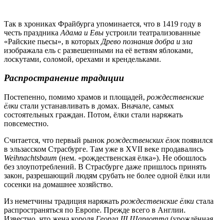
Так в хрониках Фрайбурга упоминается, что в 1419 году в
честь праздника
Адама и Евы
устроили театрализованные
«Райские пьесы», в которых
Древо познания добра и зла
изображала ель с развешенными на её ветвям яблоками,
лоскутами, соломой, орехами и крендельками.
Распространение традиции
Постепенно, помимо храмов и площадей,
рождественские
ёлки
стали устанавливать в домах. Вначале, самых
состоятельных граждан. Потом, ёлки стали наряжать
повсеместно.
Считается, что первый рынок
рождественских ёлок
появился
в эльзасском Страсбурге. Там уже в XVII веке продавались
Weihnachtsbaum
(нем. «рождественская ёлка»). Не обошлось
без злоупотреблений. В Страсбурге даже пришлось принять
закон, разрешающий людям срубать не более одной ёлки или
сосенки на домашнее хозяйство.
Из неметчины традиция наряжать
рождественские ёлки
стала
распространяться по Европе. Прежде всего в Англии.
Известно, что жена короля
Георга III Шарлотта
(урождённая