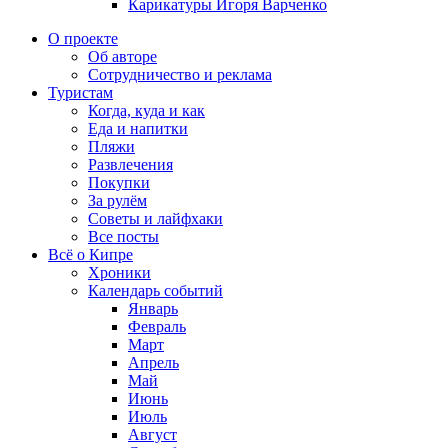
Карикатуры Игоря Варченко
О проекте
Об авторе
Сотрудничество и реклама
Туристам
Когда, куда и как
Еда и напитки
Пляжи
Развлечения
Покупки
За рулём
Советы и лайфхаки
Все посты
Всё о Кипре
Хроники
Календарь событий
Январь
Февраль
Март
Апрель
Май
Июнь
Июль
Август