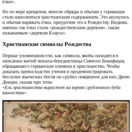
ёлки».
Но по мере крещения, многие обряды и обычаи у германцев
стали наполняться христианским содержанием. Это коснулось
и обычая наряжать ёлки, приурочив это к Рождеству. Видимо,
именно так ёлки стали «рождественским деревом», также
называемым «деревом Клауса».
Христианские символы Рождества
Первые упоминания ели, как символа, якобы находятся в
описании житий монаха-бенедиктинца
Святого Бонифация
,
обращавшего германские племена в христианство. Чтобы
доказать превосходство учения и продемонстрировать
бессилие языческих богов он срубил священное для них
Древо
Донора
, сказав при этом:
«
Ель христианства вырастет на корнях срубленного дуба
язычества
».