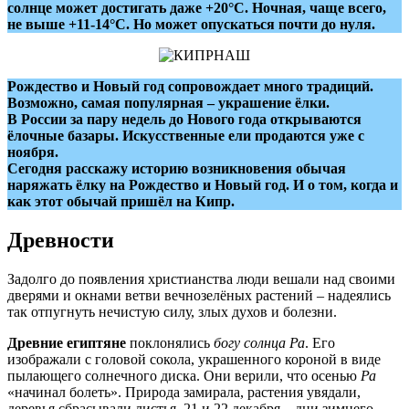
солнце может достигать даже +20°С. Ночная, чаще всего,
не выше +11-14°C. Но может опускаться почти до нуля.
Рождество и Новый год сопровождает много традиций.
Возможно, самая популярная – украшение ёлки.
В России за пару недель до Нового года открываются
ёлочные базары. Искусственные ели продаются уже с
ноября.
Сегодня расскажу историю возникновения обычая
наряжать ёлку на Рождество и Новый год. И о том, когда и
как этот обычай пришёл на Кипр.
Древности
Задолго до появления христианства люди вешали над своими
дверями и окнами ветви вечнозелёных растений – надеялись
так отпугнуть нечистую силу, злых духов и болезни.
Древние египтяне
поклонялись
богу солнца Ра
. Его
изображали с головой сокола, украшенного короной в виде
пылающего солнечного диска. Они верили, что осенью
Ра
«начинал болеть». Природа замирала, растения увядали,
деревья сбрасывали листья. 21 и 22 декабря – дни зимнего