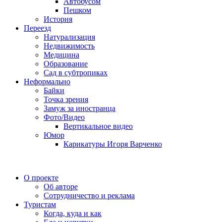
Автобусом
Пешком
История
Переезд
Натурализация
Недвижимость
Медицина
Образование
Сад в субтропиках
Неформально
Байки
Точка зрения
Замуж за иностранца
Фото/Видео
Вертикальное видео
Юмор
Карикатуры Игоря Варченко
О проекте
Об авторе
Сотрудничество и реклама
Туристам
Когда, куда и как