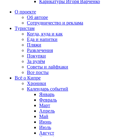
Карикатуры Игоря Варченко
О проекте
Об авторе
Сотрудничество и реклама
Туристам
Когда, куда и как
Еда и напитки
Пляжи
Развлечения
Покупки
За рулём
Советы и лайфхаки
Все посты
Всё о Кипре
Хроники
Календарь событий
Январь
Февраль
Март
Апрель
Май
Июнь
Июль
Август