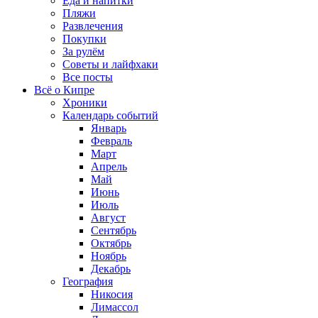
Еда и напитки
Пляжи
Развлечения
Покупки
За рулём
Советы и лайфхаки
Все посты
Всё о Кипре
Хроники
Календарь событий
Январь
Февраль
Март
Апрель
Май
Июнь
Июль
Август
Сентябрь
Октябрь
Ноябрь
Декабрь
География
Никосия
Лимассол