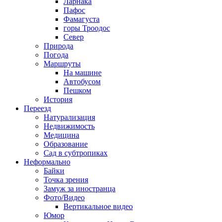
Ларнака
Пафос
Фамагуста
горы Троодос
Север
Природа
Погода
Маршруты
На машине
Автобусом
Пешком
История
Переезд
Натурализация
Недвижимость
Медицина
Образование
Сад в субтропиках
Неформально
Байки
Точка зрения
Замуж за иностранца
Фото/Видео
Вертикальное видео
Юмор