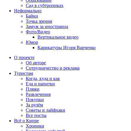
Образование
Сад в субтропиках
Неформально
Байки
Точка зрения
Замуж за иностранца
Фото/Видео
Вертикальное видео
Юмор
Карикатуры Игоря Варченко
О проекте
Об авторе
Сотрудничество и реклама
Туристам
Когда, куда и как
Еда и напитки
Пляжи
Развлечения
Покупки
За рулём
Советы и лайфхаки
Все посты
Всё о Кипре
Хроники