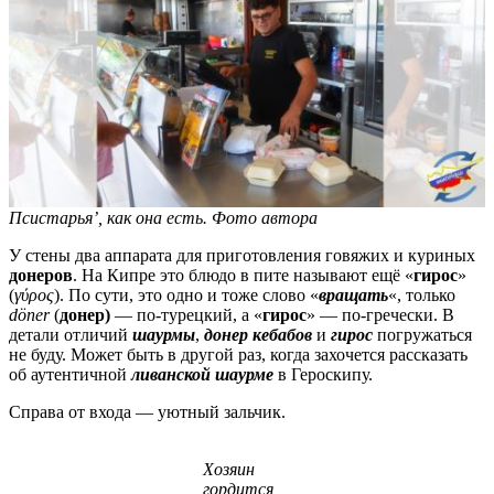
Псистарья’, как она есть. Фото автора
У стены два аппарата для приготовления говяжих и куриных
донеров
. На Кипре это блюдо в пите называют ещё «
гирос
»
(
γύρος
). По сути, это одно и тоже слово «
вращать
«, только
döner
(
донер)
— по-турецкий, а «
гирос
» — по-гречески. В
детали отличий
шаурмы
,
донер кебабов
и
гирос
погружаться
не буду. Может быть в другой раз, когда захочется рассказать
об аутентичной
ливанской шаурме
в Героскипу.
Справа от входа — уютный зальчик.
Хозяин
гордится