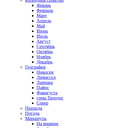
Календарь событий
Январь
Февраль
Март
Апрель
Май
Июнь
Июль
Август
Сентябрь
Октябрь
Ноябрь
Декабрь
География
Никосия
Лимассол
Ларнака
Пафос
Фамагуста
горы Троодос
Север
Природа
Погода
Маршруты
На машине