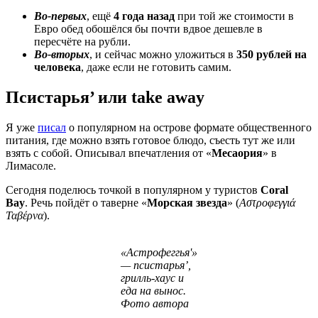
Во-первых
, ещё
4 года назад
при той же стоимости в
Евро обед обошёлся бы почти вдвое дешевле в
пересчёте на рубли.
Во-вторых
, и сейчас можно уложиться в
350 рублей на
человека
, даже если не готовить самим.
Псистарья’ или take away
Я уже
писал
о популярном на острове формате общественного
питания, где можно взять готовое блюдо, съесть тут же или
взять с собой. Описывал впечатления от «
Месаория
» в
Лимасоле.
Сегодня поделюсь точкой в популярном у туристов
Coral
Bay
. Речь пойдёт о таверне «
Морская звезда
» (
Αστροφεγγιά
Ταβέρνα
).
«Астрофеггья'»
— псистарья’,
грилль-хаус и
еда на вынос.
Фото автора