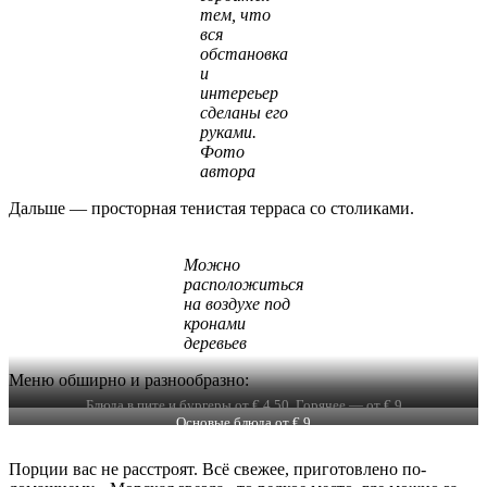
тем, что
вся
обстановка
и
интереьер
сделаны его
руками.
Фото
автора
Дальше — просторная тенистая терраса со столиками.
Можно
расположиться
на воздухе под
кронами
деревьев
Меню обширно и разнообразно:
Блюда в пите и бургеры от € 4,50. Горячее — от € 9
Основые блюда от € 9
Порции вас не расстроят. Всё свежее, приготовлено по-