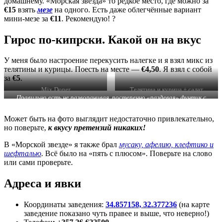
домашнему. «Морская звезда» то редкое место, где можно за
€15
взять
мезе
на одного. Есть даже облегчённые вариант
мини-мезе за
€11
. Рекомендую! ?
Гирос по-кипрски. Какой он на вкус
У меня было настроение перекусить налегке и я взял микс из
телятины и курицы. Поесть на месте —
€4,50
. Я взял с собой
за
€5
.
Mix Doner
Телятина и курица + салат
Правильно есть не разворачивая, постепенно «раздевая» фунтик с
одного конца… Фото автора
Может быть на фото выглядит недостаточно привлекательно,
но поверьте,
к вкусу претензий никаких!
В «Морской звезде» я также брал
мусаку, афелию, клефтико и
шефталью
. Всё было на «пять с плюсом». Поверьте на слово
или сами проверьте.
Адреса и явки
Координаты заведения:
34.857158, 32.377236
(на карте
заведение показано чуть правее и выше, что неверно!)