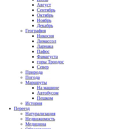
Август
Сентябрь
Октябрь
Ноябрь
Декабрь
География
Никосия
Лимассол
Ларнака
Пафос
Фамагуста
горы Троодос
Север
Природа
Погода
Маршруты
На машине
Автобусом
Пешком
История
Переезд
Натурализация
Недвижимость
Медицина