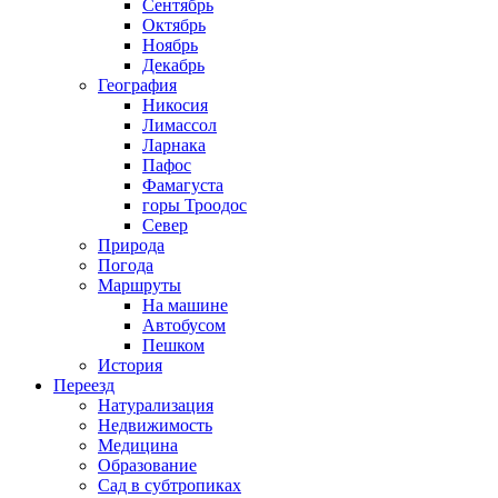
Сентябрь
Октябрь
Ноябрь
Декабрь
География
Никосия
Лимассол
Ларнака
Пафос
Фамагуста
горы Троодос
Север
Природа
Погода
Маршруты
На машине
Автобусом
Пешком
История
Переезд
Натурализация
Недвижимость
Медицина
Образование
Сад в субтропиках