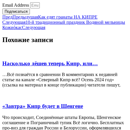
Email Address
Подписаться
Пред
Предыдущая
Как едят гранаты НА КИПРЕ
Следующая
10-й традиционный праздник Водяной мельницы
Кожиόкас
Следующая
Похожие записи
Насколько дёшев теперь Кипр, или…
…Всё познаётся в сравнении В комментариях к недавней
статье на канале «Северный Кипр всё? Осень 2024 год»
(ссылка на материал в конце публикации) читатели пишут,
«Завтра» Кипр будет в Шенгене
Что происходит, Соединённые штаты Европы, Шенгенское
соглашение и Пограничный тупик Всё логично. Бесплатных
про-виз для граждан России и Белоруссии, оформлявшихся