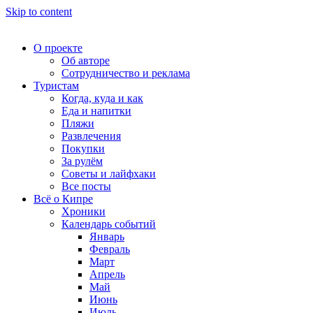
Skip to content
О проекте
Об авторе
Сотрудничество и реклама
Туристам
Когда, куда и как
Еда и напитки
Пляжи
Развлечения
Покупки
За рулём
Советы и лайфхаки
Все посты
Всё о Кипре
Хроники
Календарь событий
Январь
Февраль
Март
Апрель
Май
Июнь
Июль