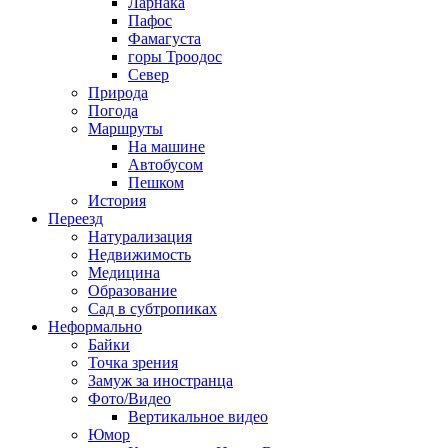
Ларнака
Пафос
Фамагуста
горы Троодос
Север
Природа
Погода
Маршруты
На машине
Автобусом
Пешком
История
Переезд
Натурализация
Недвижимость
Медицина
Образование
Сад в субтропиках
Неформально
Байки
Точка зрения
Замуж за иностранца
Фото/Видео
Вертикальное видео
Юмор