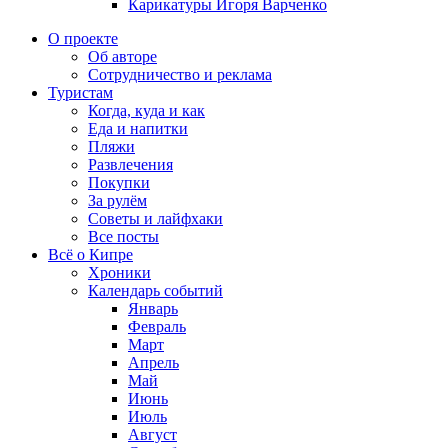
Карикатуры Игоря Варченко
О проекте
Об авторе
Сотрудничество и реклама
Туристам
Когда, куда и как
Еда и напитки
Пляжи
Развлечения
Покупки
За рулём
Советы и лайфхаки
Все посты
Всё о Кипре
Хроники
Календарь событий
Январь
Февраль
Март
Апрель
Май
Июнь
Июль
Август