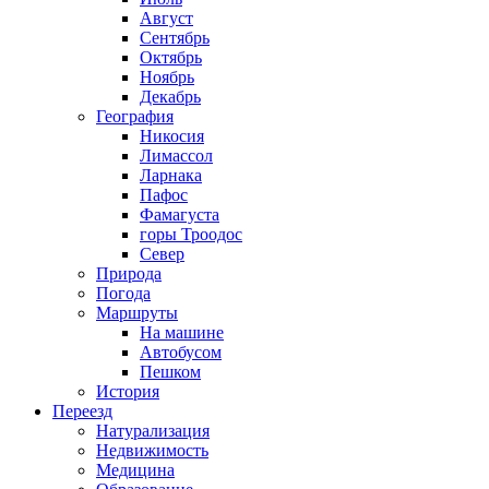
Август
Сентябрь
Октябрь
Ноябрь
Декабрь
География
Никосия
Лимассол
Ларнака
Пафос
Фамагуста
горы Троодос
Север
Природа
Погода
Маршруты
На машине
Автобусом
Пешком
История
Переезд
Натурализация
Недвижимость
Медицина