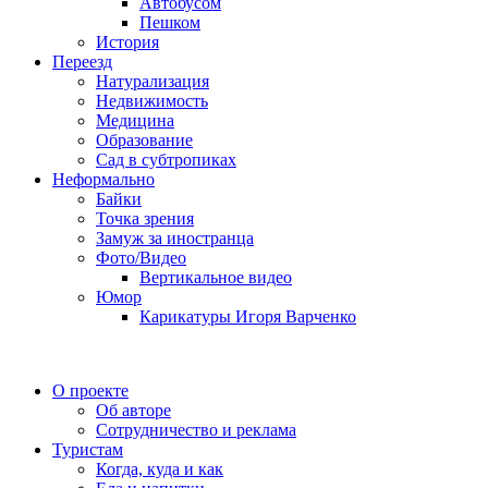
Автобусом
Пешком
История
Переезд
Натурализация
Недвижимость
Медицина
Образование
Сад в субтропиках
Неформально
Байки
Точка зрения
Замуж за иностранца
Фото/Видео
Вертикальное видео
Юмор
Карикатуры Игоря Варченко
О проекте
Об авторе
Сотрудничество и реклама
Туристам
Когда, куда и как