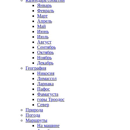
Календарь событий
Январь
Февраль
Март
Апрель
Май
Июнь
Июль
Август
Сентябрь
Октябрь
Ноябрь
Декабрь
География
Никосия
Лимассол
Ларнака
Пафос
Фамагуста
горы Троодос
Север
Природа
Погода
Маршруты
На машине