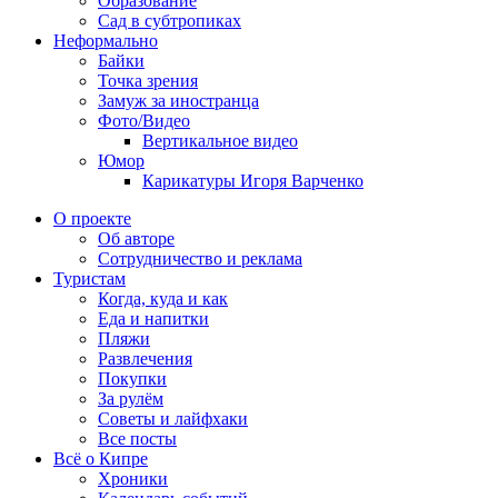
Образование
Сад в субтропиках
Неформально
Байки
Точка зрения
Замуж за иностранца
Фото/Видео
Вертикальное видео
Юмор
Карикатуры Игоря Варченко
О проекте
Об авторе
Сотрудничество и реклама
Туристам
Когда, куда и как
Еда и напитки
Пляжи
Развлечения
Покупки
За рулём
Советы и лайфхаки
Все посты
Всё о Кипре
Хроники