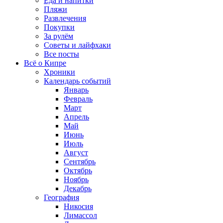
Еда и напитки
Пляжи
Развлечения
Покупки
За рулём
Советы и лайфхаки
Все посты
Всё о Кипре
Хроники
Календарь событий
Январь
Февраль
Март
Апрель
Май
Июнь
Июль
Август
Сентябрь
Октябрь
Ноябрь
Декабрь
География
Никосия
Лимассол