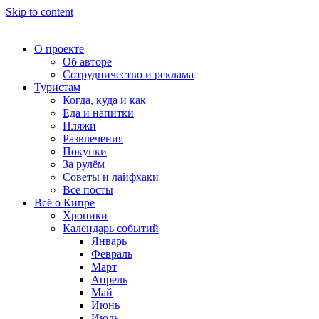
Skip to content
О проекте
Об авторе
Сотрудничество и реклама
Туристам
Когда, куда и как
Еда и напитки
Пляжи
Развлечения
Покупки
За рулём
Советы и лайфхаки
Все посты
Всё о Кипре
Хроники
Календарь событий
Январь
Февраль
Март
Апрель
Май
Июнь
Июль