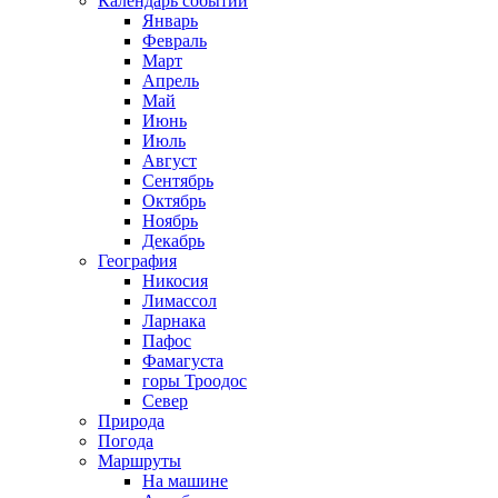
Календарь событий
Январь
Февраль
Март
Апрель
Май
Июнь
Июль
Август
Сентябрь
Октябрь
Ноябрь
Декабрь
География
Никосия
Лимассол
Ларнака
Пафос
Фамагуста
горы Троодос
Север
Природа
Погода
Маршруты
На машине