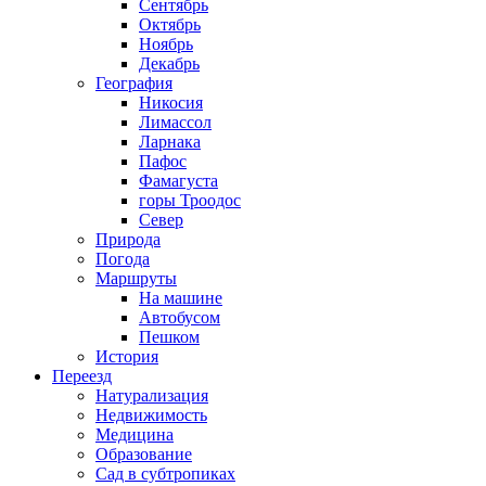
Сентябрь
Октябрь
Ноябрь
Декабрь
География
Никосия
Лимассол
Ларнака
Пафос
Фамагуста
горы Троодос
Север
Природа
Погода
Маршруты
На машине
Автобусом
Пешком
История
Переезд
Натурализация
Недвижимость
Медицина
Образование
Сад в субтропиках