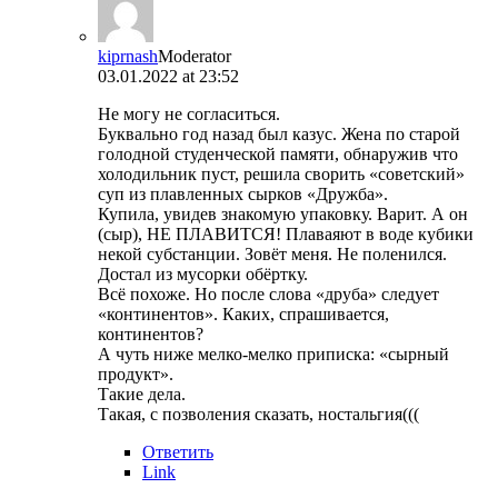
kiprnash
Moderator
03.01.2022 at 23:52
Не могу не согласиться.
Буквально год назад был казус. Жена по старой
голодной студенческой памяти, обнаружив что
холодильник пуст, решила сворить «советский»
суп из плавленных сырков «Дружба».
Купила, увидев знакомую упаковку. Варит. А он
(сыр), НЕ ПЛАВИТСЯ! Плаваяют в воде кубики
некой субстанции. Зовёт меня. Не поленился.
Достал из мусорки обёртку.
Всё похоже. Но после слова «друба» следует
«континентов». Каких, спрашивается,
континентов?
А чуть ниже мелко-мелко приписка: «сырный
продукт».
Такие дела.
Такая, с позволения сказать, ностальгия(((
Ответить
Link