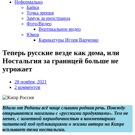
Неформально
Байки
Точка зрения
Замуж за иностранца
Фото/Видео
Вертикальное видео
Юмор
Карикатуры Игоря Варченко
Теперь русские везде как дома, или
Ностальгия за границей больше не
угрожает
28 ноября, 2021
2 комментов
Вдали от Родины всё чаще слышна родная речь. Повсюду
открываются магазины с «русскими продуктами». Тем не
менее, с заметной периодичностью в комментариях
читателей под публикациями о жизни автора на Кипре
всплывает тема ностальгии.