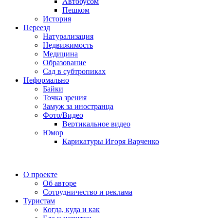
Автобусом
Пешком
История
Переезд
Натурализация
Недвижимость
Медицина
Образование
Сад в субтропиках
Неформально
Байки
Точка зрения
Замуж за иностранца
Фото/Видео
Вертикальное видео
Юмор
Карикатуры Игоря Варченко
О проекте
Об авторе
Сотрудничество и реклама
Туристам
Когда, куда и как