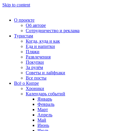
Skip to content
О проекте
Об авторе
Сотрудничество и реклама
Туристам
Когда, куда и как
Еда и напитки
Пляжи
Развлечения
Покупки
За рулём
Советы и лайфхаки
Все посты
Всё о Кипре
Хроники
Календарь событий
Январь
Февраль
Март
Апрель
Май
Июнь
Июль