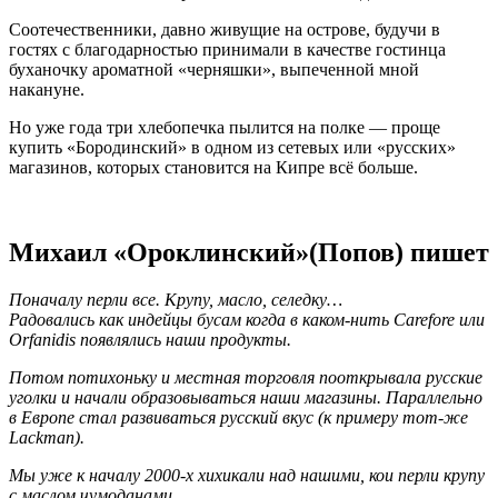
Соотечественники, давно живущие на острове, будучи в
гостях с благодарностью принимали в качестве гостинца
буханочку ароматной «черняшки», выпеченной мной
накануне.
Но уже года три хлебопечка пылится на полке — проще
купить «Бородинский» в одном из сетевых или «русских»
магазинов, которых становится на Кипре всё больше.
Михаил «Ороклинский»(Попов) пишет
Поначалу перли все. Крупу, масло, селедку…
Радовались как индейцы бусам когда в каком-нить Carefore или
Orfanidis появлялись наши продукты.
Потом потихоньку и местная торговля пооткрывала русские
уголки и начали образовываться наши магазины. Параллельно
в Европе стал развиваться русский вкус (к примеру тот-же
Lackman).
Мы уже к началу 2000-х хихикали над нашими, кои перли крупу
с маслом чумоданами.