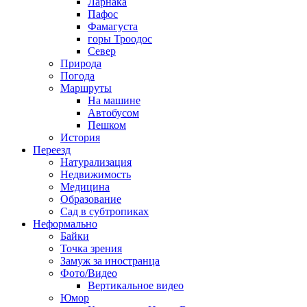
Ларнака
Пафос
Фамагуста
горы Троодос
Север
Природа
Погода
Маршруты
На машине
Автобусом
Пешком
История
Переезд
Натурализация
Недвижимость
Медицина
Образование
Сад в субтропиках
Неформально
Байки
Точка зрения
Замуж за иностранца
Фото/Видео
Вертикальное видео
Юмор