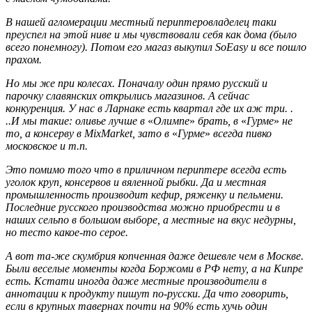
В нашей агломерации местный периптеровладелец таки
преуспел на этой ниве и мы чувствовали себя как дома (было
всего понемногу). Потом его магаз выкупил SoEasy и все пошло
прахом.
Но мы же при колесах. Поначалу один прямо русский и
парочку славянских открылись магазинов. А сейчас
конкуренция. У нас в Ларнаке есть квартал где их аж три. .
..И мы такие: оливье лучше в
«
Олимпе
»
брать, в
«
Гурме
»
не
то, а консерву в MixMarket, зато в
«
Гурме
»
всегда пивко
московское и т.п.
Это помимо того что в приличном периптере всегда есть
уголок круп, консервов и вяленной рыбки. Да и местная
промышленность производит кефир, ряженку и пельмени.
Последние русского производства можно приобрести и в
наших сельпо в большом выборе, а местные на вкус недурны,
но тесто какое-то серое.
А вот та-же скумбрия копченная даже дешевле чем в Москве.
Были веселые моменты когда Боржоми в РФ нету, а на Кипре
есть. Кстати иногда даже местные производители в
аннотации к продукту пишут по-русски. Да что говорить,
если в крупных тавернах почти на 90% есть хучь один