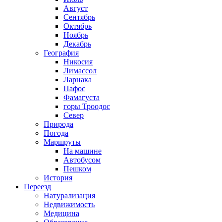
Август
Сентябрь
Октябрь
Ноябрь
Декабрь
География
Никосия
Лимассол
Ларнака
Пафос
Фамагуста
горы Троодос
Север
Природа
Погода
Маршруты
На машине
Автобусом
Пешком
История
Переезд
Натурализация
Недвижимость
Медицина