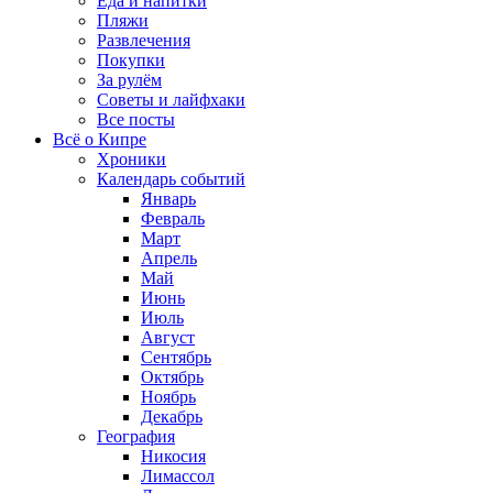
Еда и напитки
Пляжи
Развлечения
Покупки
За рулём
Советы и лайфхаки
Все посты
Всё о Кипре
Хроники
Календарь событий
Январь
Февраль
Март
Апрель
Май
Июнь
Июль
Август
Сентябрь
Октябрь
Ноябрь
Декабрь
География
Никосия
Лимассол