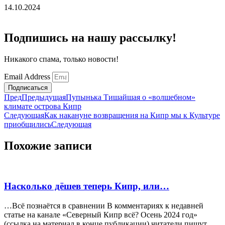
14.10.2024
Подпишись на нашу рассылку!
Никакого спама, только новости!
Email Address
Подписаться
Пред
Предыдущая
Пупынька Тишайшая о «волшебном»
климате острова Кипр
Следующая
Как накануне возвращения на Кипр мы к Культуре
приобщились
Следующая
Похожие записи
Насколько дёшев теперь Кипр, или…
…Всё познаётся в сравнении В комментариях к недавней
статье на канале «Северный Кипр всё? Осень 2024 год»
(ссылка на материал в конце публикации) читатели пишут,