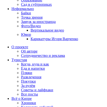
Образование
Сад в субтропиках
Неформально
Байки
Точка зрения
Замуж за иностранца
Фото/Видео
Вертикальное видео
Юмор
Карикатуры Игоря Варченко
О проекте
Об авторе
Сотрудничество и реклама
Туристам
Когда, куда и как
Еда и напитки
Пляжи
Развлечения
Покупки
За рулём
Советы и лайфхаки
Все посты
Всё о Кипре
Хроники