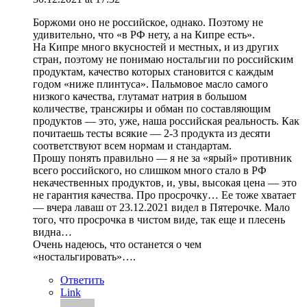
Боржоми оно не российское, однако. Поэтому не
удивительно, что «в РФ нету, а на Кипре есть».
На Кипре много вкусностей и местных, и из других
стран, поэтому не понимаю ностальгии по российским
продуктам, качество которых становится с каждым
годом «ниже плинтуса». Пальмовое масло самого
низкого качества, глутамат натрия в большом
количестве, трансжиры и обман по составляющим
продуктов — это, уже, наша российская реальность. Как
почитаешь тесты всякие — 2-3 продукта из десяти
соответствуют всем нормам и стандартам.
Прошу понять правильно — я не за «ярый» противник
всего российского, но слишком много стало в РФ
некачественных продуктов, и, увы, высокая цена — это
не гарантия качества. Про просрочку… Ее тоже хватает
— вчера лаваш от 23.12.2021 видел в Пятерочке. Мало
того, что просрочка в чистом виде, так еще и плесень
видна…
Очень надеюсь, что останется о чем
«ностальгировать»….
Ответить
Link