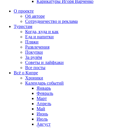
Карикатуры Игоря Варченко
О проекте
Об авторе
Сотрудничество и реклама
Туристам
Когда, куда и как
Еда и напитки
Пляжи
Развлечения
Покупки
За рулём
Советы и лайфхаки
Все посты
Всё о Кипре
Хроники
Календарь событий
Январь
Февраль
Март
Апрель
Май
Июнь
Июль
Август