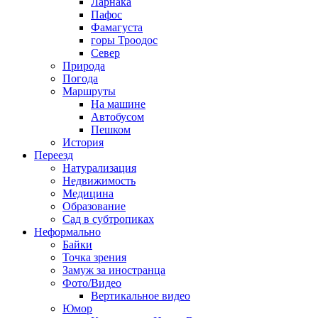
Ларнака
Пафос
Фамагуста
горы Троодос
Север
Природа
Погода
Маршруты
На машине
Автобусом
Пешком
История
Переезд
Натурализация
Недвижимость
Медицина
Образование
Сад в субтропиках
Неформально
Байки
Точка зрения
Замуж за иностранца
Фото/Видео
Вертикальное видео
Юмор