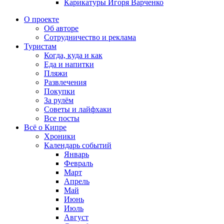
Карикатуры Игоря Варченко
О проекте
Об авторе
Сотрудничество и реклама
Туристам
Когда, куда и как
Еда и напитки
Пляжи
Развлечения
Покупки
За рулём
Советы и лайфхаки
Все посты
Всё о Кипре
Хроники
Календарь событий
Январь
Февраль
Март
Апрель
Май
Июнь
Июль
Август