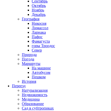
Сентябрь
Октябрь
Ноябрь
Декабрь
География
Никосия
Лимассол
Ларнака
Пафос
Фамагуста
горы Троодос
Север
Природа
Погода
Маршруты
На машине
Автобусом
Пешком
История
Переезд
Натурализация
Недвижимость
Медицина
Образование
Сад в субтропиках