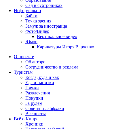
Образование
Сад в субтропиках
Неформально
Байки
Точка зрения
Замуж за иностранца
Фото/Видео
Вертикальное видео
Юмор
Карикатуры Игоря Варченко
О проекте
Об авторе
Сотрудничество и реклама
Туристам
Когда, куда и как
Еда и напитки
Пляжи
Развлечения
Покупки
За рулём
Советы и лайфхаки
Все посты
Всё о Кипре
Хроники