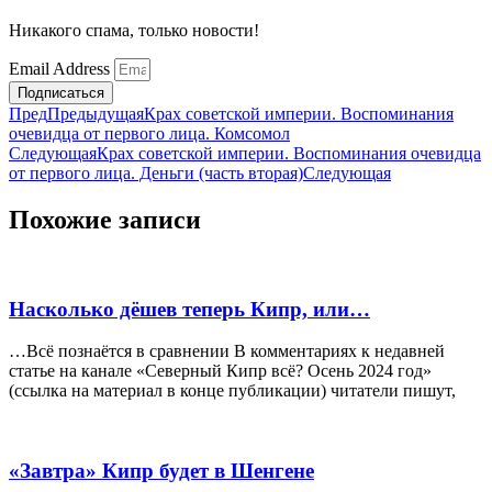
Никакого спама, только новости!
Email Address
Подписаться
Пред
Предыдущая
Крах советской империи. Воспоминания
очевидца от первого лица. Комсомол
Следующая
Крах советской империи. Воспоминания очевидца
от первого лица. Деньги (часть вторая)
Следующая
Похожие записи
Насколько дёшев теперь Кипр, или…
…Всё познаётся в сравнении В комментариях к недавней
статье на канале «Северный Кипр всё? Осень 2024 год»
(ссылка на материал в конце публикации) читатели пишут,
«Завтра» Кипр будет в Шенгене