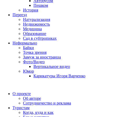
Автобусом
Пешком
История
Переезд
Натурализация
Недвижимость
Медицина
Образование
Сад в субтропиках
Неформально
Байки
Точка зрения
Замуж за иностранца
Фото/Видео
Вертикальное видео
Юмор
Карикатуры Игоря Варченко
О проекте
Об авторе
Сотрудничество и реклама
Туристам
Когда, куда и как