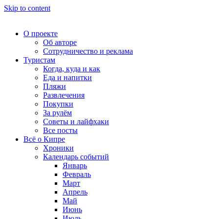
Skip to content
О проекте
Об авторе
Сотрудничество и реклама
Туристам
Когда, куда и как
Еда и напитки
Пляжи
Развлечения
Покупки
За рулём
Советы и лайфхаки
Все посты
Всё о Кипре
Хроники
Календарь событий
Январь
Февраль
Март
Апрель
Май
Июнь
Июль