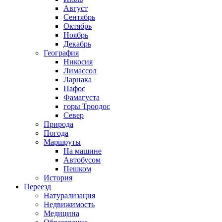
Август
Сентябрь
Октябрь
Ноябрь
Декабрь
География
Никосия
Лимассол
Ларнака
Пафос
Фамагуста
горы Троодос
Север
Природа
Погода
Маршруты
На машине
Автобусом
Пешком
История
Переезд
Натурализация
Недвижимость
Медицина