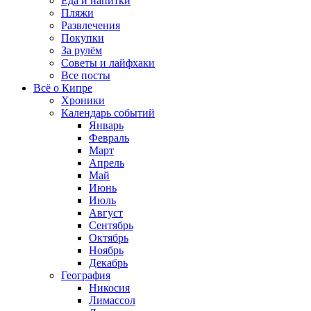
Еда и напитки
Пляжи
Развлечения
Покупки
За рулём
Советы и лайфхаки
Все посты
Всё о Кипре
Хроники
Календарь событий
Январь
Февраль
Март
Апрель
Май
Июнь
Июль
Август
Сентябрь
Октябрь
Ноябрь
Декабрь
География
Никосия
Лимассол